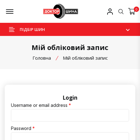
Skip
Offcanvas Menu Open
Мій профіль
0
Пошук
to
content
ПІДБІР ШИН
Мій обліковий запис
Головна
Мій обліковий запис
Login
Username or email address
*
Password
*