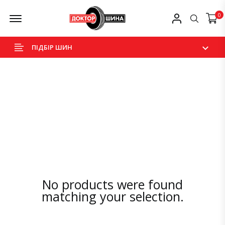
Skip
Offcanvas Menu Open
Мій профіль
0
Пошук
to
content
ПІДБІР ШИН
No products were found
matching your selection.