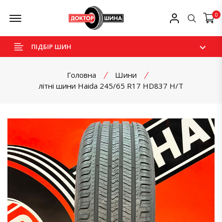
Skip
Offcanvas Menu Open
Мій профіль
0
Пошук
to
content
ПІДБІР ШИН
Головна
Шини
літні шини Haida 245/65 R17 HD837 H/T