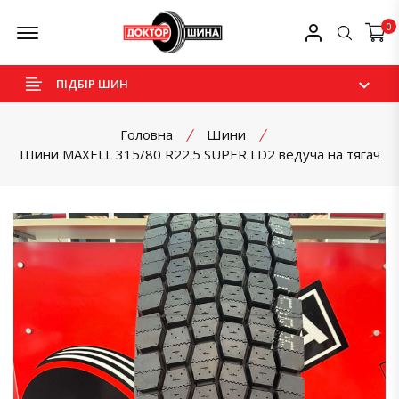
Skip
Offcanvas Menu Open
Мій профіль
0
Пошук
to
content
ПІДБІР ШИН
Головна
Шини
Шини MAXELL 315/80 R22.5 SUPER LD2 ведуча на тягач