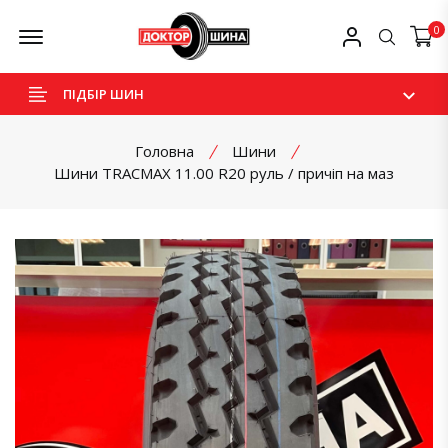
Skip
Offcanvas Menu Open
Мій профіль
0
Пошук
to
content
ПІДБІР ШИН
Головна
Шини
Шини TRACMAX 11.00 R20 руль / причіп на маз