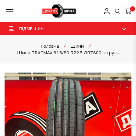
Skip
Offcanvas Menu Open
Мій профіль
0
Пошук
to
content
ПІДБІР ШИН
Головна
Шини
Шини TRACMAX 315/80 R22.5 GRT800 на руль