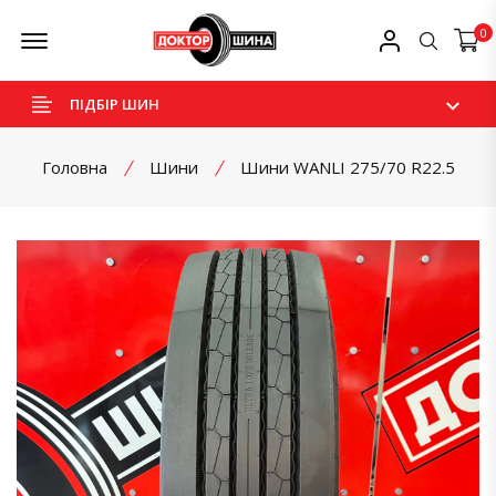
Skip
Offcanvas Menu Open
Мій профіль
0
Пошук
to
content
ПІДБІР ШИН
Головна
Шини
Шини WANLI 275/70 R22.5