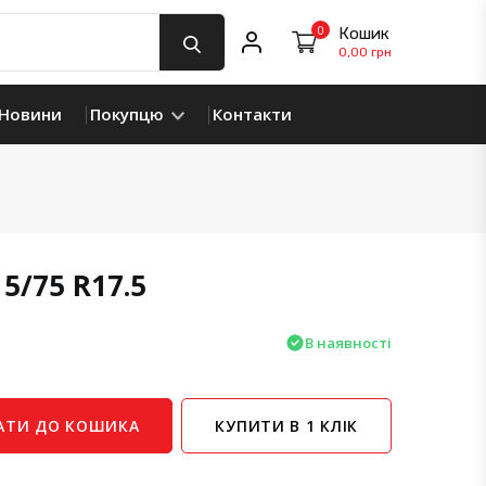
0
Кошик
Мій профіль
0,00 грн
Новини
Покупцю
Контакти
5/75 R17.5
В наявності
АТИ ДО КОШИКА
КУПИТИ В 1 КЛІК