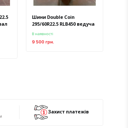
22.5
Шини Double Coin
Шин
вал
295/60R22.5 RLB450 ведуча
MRY
В наявності
Немає
9 500 грн.
12 5
Захист платежів
и