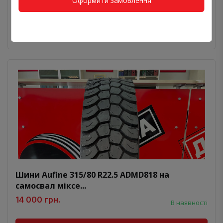
Оформити замовлення
Бренд:
Aufine
Вісь:
Ведуча
Призначення:
Самосвал
Шини Aufine 315/80 R22.5 ADMD818 на
самосвал міксе...
14 000 грн.
В наявності