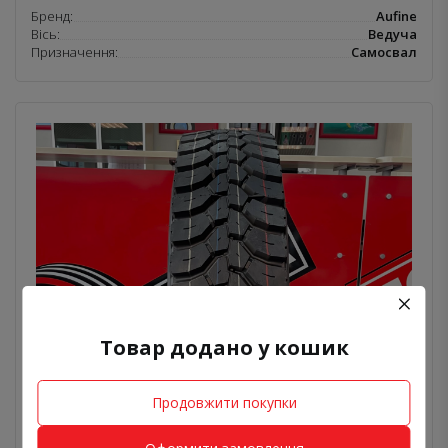
Бренд:
Aufine
Вісь:
Ведуча
Призначення:
Самосвал
Шини Aufine 13 R22.5 ADM2 на самосвал
Товар додано у кошик
міксер
13 500 грн.
В наявності
Продовжити покупки
ДОДАТИ ДО КОШИКА