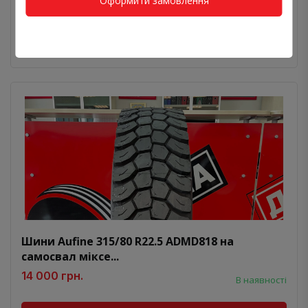
Оформити замовлення
Бренд:
Aufine
Вісь:
Ведуча
Призначення:
Самосвал
Шини Aufine 315/80 R22.5 ADMD818 на
самосвал міксе...
14 000 грн.
В наявності