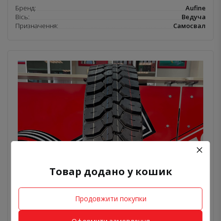
Бренд:
Aufine
Вісь:
Ведуча
Призначення:
Самосвал
Шини Aufine 13 R22.5 ADM2 на самосвал
Товар додано у кошик
міксер
13 500 грн.
В наявності
Продовжити покупки
ДОДАТИ ДО КОШИКА